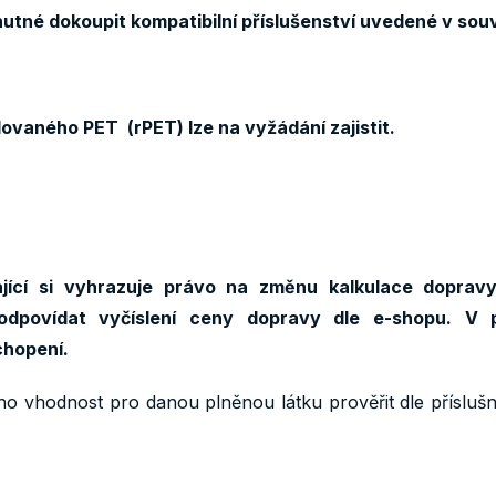
nutné dokoupit kompatibilní příslušenství uvedené v sou
ovaného PET (rPET) lze na vyžádání zajistit.
jící si vyhrazuje právo na změnu kalkulace doprav
odpovídat vyčíslení ceny dopravy dle e-shopu. V 
chopení.
ho vhodnost pro danou plněnou látku prověřit dle přísluš