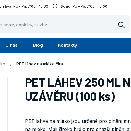
rativa:
Po - Pá: 7:00 - 15:30
Sklad:
Po - Pá: 7:00 - 15:00
Vyhl
O nás
Blog
Kontakty
Submenu
Submenu
lužby
O
/
éko
PET láhev na mléko čirá
nás
PET LÁHEV 250 ML N
UZÁVĚRU (100 ks)
PET lahve na mléko jsou určené pro plnění mn
na mléko. Mají široké hrdlo pro snazší plnění a 