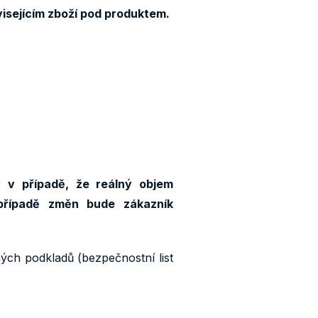
visejícím zboží pod produktem.
y v případě, že reálný objem
případě změn bude zákazník
ných podkladů (bezpečnostní list