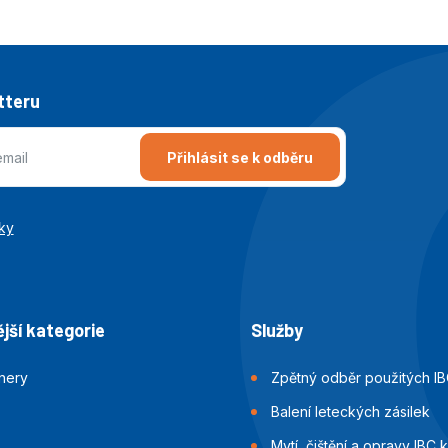
tteru
Přihlásit se k odběru
ky
jší kategorie
Služby
jnery
Zpětný odběr použitých IB
Balení leteckých zásilek
Mytí, čištění a opravy IBC 