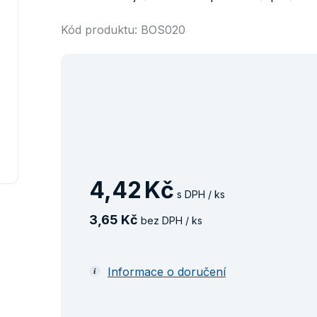
Kód produktu: BOS020
4
,
42
Kč
s DPH / ks
3
,
65
Kč
bez DPH / ks
Informace o doručení