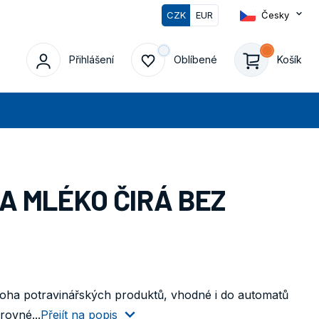
CZK
EUR
Česky
0
Přihlášení
Oblíbené
Košík
edat
A MLÉKO ČIRÁ BEZ
oha potravinářských produktů, vhodné i do automatů
rovné...
Přejít na popis