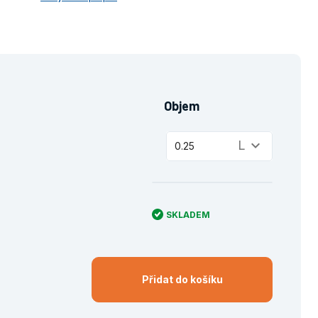
Objem
keyboard_arrow_down
L
0.25
SKLADEM
Přidat do košíku