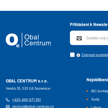
Přihlášení k Newsle
Zobrazit podmín
Nejoblíbeně
OBAL CENTRUM s.r.o.
Veská 35, 533 04 Sezemice
IBC konte
Sudy
+420 466 971 391
obchod@obal-centrum.cz
Lahve