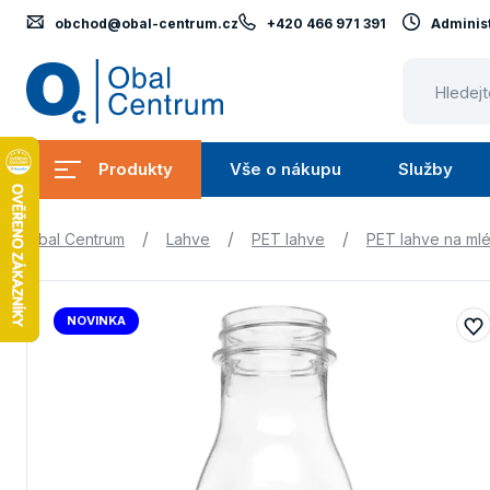
obchod@obal-centrum.cz
+420 466 971 391
Administ
Obal
Centrum
Produkty
Vše o nákupu
Služby
Submenu
Submenu
Produkty
Vše
S
/
/
/
Obal Centrum
Lahve
PET lahve
PET lahve na ml
o
nákupu
NOVINKA