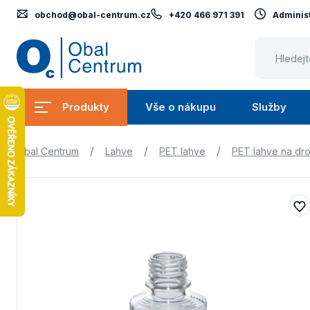
obchod@obal-centrum.cz
+420 466 971 391
Administ
Obal
Centrum
Produkty
Vše o nákupu
Služby
Submenu
Submenu
Produkty
Vše
S
/
/
/
Obal Centrum
Lahve
PET lahve
PET lahve na dro
o
nákupu