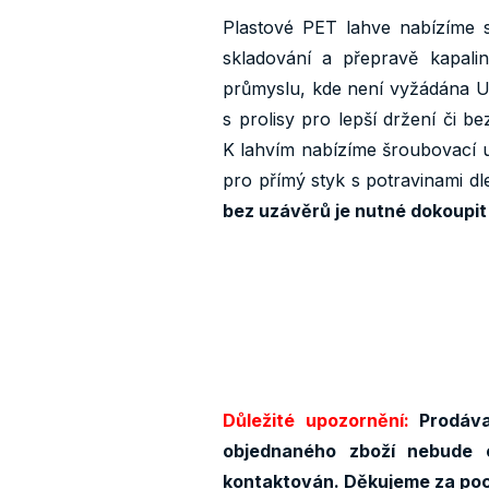
Plastové PET lahve nabízíme
skladování a přepravě kapali
průmyslu, kde není vyžádána U
s prolisy pro lepší držení či be
K lahvím nabízíme šroubovací u
pro přímý styk s potravinami d
bez uzávěrů je nutné dokoupit
Důležité upozornění:
Prodáva
objednaného zboží nebude 
kontaktován. Děkujeme za po