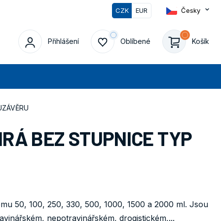
CZK
EUR
Česky
0
Přihlášení
Oblíbené
Košík
edat
 UZÁVĚRU
IRÁ BEZ STUPNICE TYP
mu 50, 100, 250, 330, 500, 1000, 1500 a 2000 ml. Jsou
avinářském, nepotravinářském, drogistickém,...