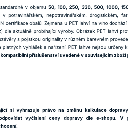
 standardně v objemu
50, 100, 250, 330, 500, 1000, 1
n v potravinářském, nepotravinářském, drogistickém, 
N certifikace obalů. Zejména u PET lahví na víno dochází
z) dle aktuálně probíhající výroby. Obrázek PET lahví prot
závěry s pojistkou originality v různém barevném provede
le platných vyhlášek a nařízení. PET lahve nejsou určeny
 kompatibilní příslušenství uvedené v souvisejícím zbož
jící si vyhrazuje právo na změnu kalkulace doprav
odpovídat vyčíslení ceny dopravy dle e-shopu. V 
chopení.