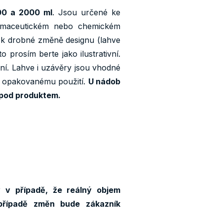
500 a 2000 ml
. Jsou určené ke
farmaceutickém nebo chemickém
 k drobné změně designu (lahve
o prosím berte jako ilustrativní.
ní. Lahve i uzávěry jsou vhodné
 k opakovanému použití.
U nádob
í pod produktem.
y v případě, že reálný objem
případě změn bude zákazník