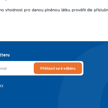
ho vhodnost pro danou plněnou látku prověřit dle přísluš
tteru
Přihlásit se k odběru
ky