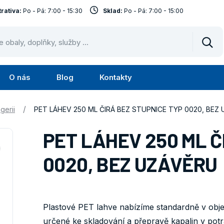
rativa:
Po - Pá: 7:00 - 15:30
Sklad:
Po - Pá: 7:00 - 15:00
Vyhl
O nás
Blog
Kontakty
Submenu
Submenu
lužby
O
/
gerii
PET LÁHEV 250 ML ČIRÁ BEZ STUPNICE TYP 0020, BEZ
nás
PET LÁHEV 250 ML Č
0020, BEZ UZÁVĚRU
Plastové PET lahve nabízíme standardně v obje
určené ke skladování a přepravě kapalin v potr