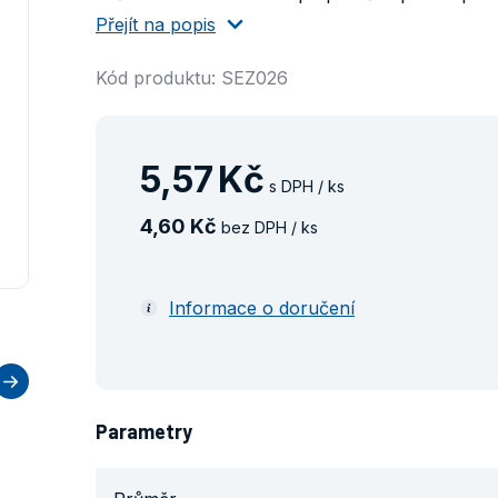
Přejít na popis
Kód produktu: SEZ026
5
,
57
Kč
s DPH / ks
4
,
60
Kč
bez DPH / ks
Informace o doručení
Parametry