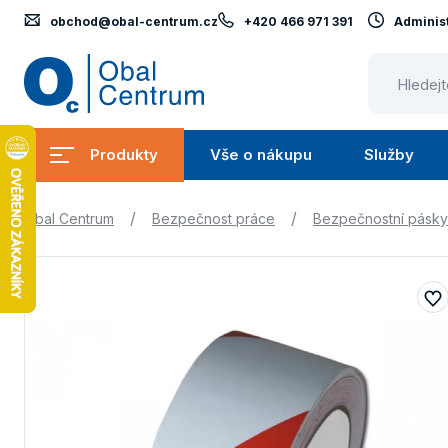
obchod@obal-centrum.cz
+420 466 971 391
Administ
Obal
Centrum
Produkty
Vše o nákupu
Služby
Submenu
Submenu
Produkty
Vše
S
/
/
Obal Centrum
Bezpečnost práce
Bezpečnostní pásky
o
nákupu