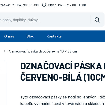
rativa:
Po - Pá: 7:00 - 15:30
Sklad:
Po - Pá: 7:00 - 15:00
Vyhl
O nás
Blog
Kontakty
Submenu
Submenu
lužby
O
/
Označovací páska dvoubarevná 10 x 33 cm
nás
OZNAČOVACÍ PÁSKA
ČERVENO-BÍLÁ (10CM
Tyto označovací pásky se hodí do lehkých i tě
kabelů, vyznačení cest v továrnách a skladech č