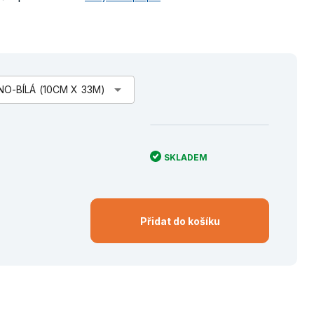
arrow_drop_down
-BÍLÁ (10CM X 33M)
SKLADEM
Přidat do košíku