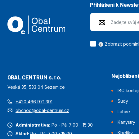
Přihlášení k Newsle
Zobrazit podmín
Nejoblíbeně
OBAL CENTRUM s.r.o.
Veská 35, 533 04 Sezemice
IBC konte
Sudy
+420 466 971 391
obchod@obal-centrum.cz
Lahve
Kanystry
Administrativa:
Po - Pá: 7:00 - 15:30
Kbelíky
Sklad:
Po - Pá: 7:00 - 15:00