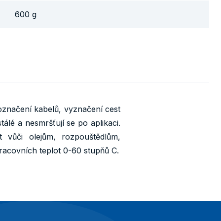
600 g
označení kabelů, vyznačení cest
álé a nesmršťují se po aplikaci.
t vůči olejům, rozpouštědlům,
racovních teplot 0-60 stupňů C.