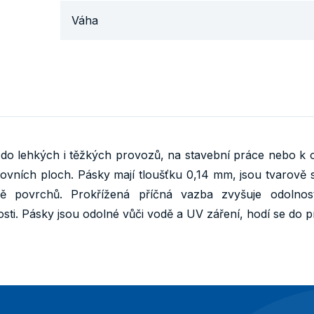
Váha
do lehkých i těžkých provozů, na stavební práce nebo k 
ovních ploch. Pásky mají tloušťku 0,14 mm, jsou tvarově st
ně povrchů. Prokřížená příčná vazba zvyšuje odolnos
ti. Pásky jsou odolné vůči vodě a UV záření, hodí se do p