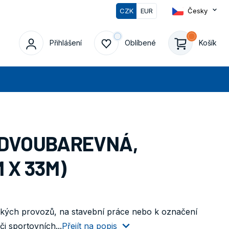
CZK
EUR
Česky
0
Přihlášení
Oblíbené
Košík
edat
 DVOUBAREVNÁ,
 X 33M)
žkých provozů, na stavební práce nebo k označení
i sportovních...
Přejít na popis