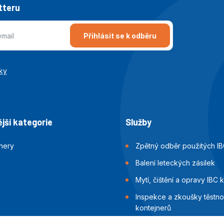
tteru
Přihlásit se k odběru
ky
jší kategorie
Služby
jnery
Zpětný odběr použitých IB
Balení leteckých zásilek
Mytí, čištění a opravy IBC 
Inspekce a zkoušky těstnos
kontejnerů