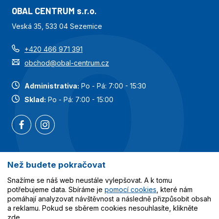
OBAL CENTRUM s.r.o.
Veská 35, 533 04 Sezemice
+420 466 971 391
obchod@obal-centrum.cz
Administrativa:
Po - Pá: 7:00 - 15:30
Sklad:
Po - Pá: 7:00 - 15:00
Než budete pokračovat
Nejoblíbenější kategorie
Snažíme se náš web neustále vylepšovat. A k tomu
Služby
potřebujeme data. Sbíráme je
pomocí cookies
, které nám
pomáhají analyzovat návštěvnost a následně přizpůsobit obsah
a reklamu. Pokud se sběrem cookies nesouhlasíte, klikněte
Vše o nákupu
zde
.