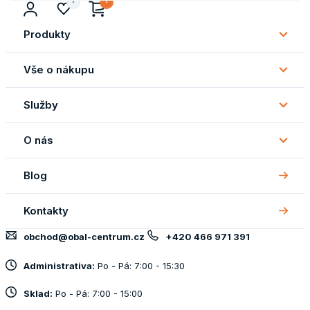
Produkty
Subm
Produ
Vše o nákupu
Subm
Vše
Služby
o
Subm
náku
Služb
O nás
Subm
O
Blog
nás
Kontakty
obchod@obal-centrum.cz
+420 466 971 391
Administrativa:
Po - Pá: 7:00 - 15:30
Sklad:
Po - Pá: 7:00 - 15:00