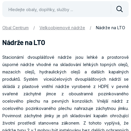
Vyhle
Obal Centrum
/
Velkoobjemové nádrže
/
Nádrže na LTO
Nádrže na LTO
Stacionární dvouplášťové nádrže jsou lehké a prostorově
úsporné nádrže vhodné na skladování lehkých topných olejů,
mazacích olejů, hydraulických olejů a dalších kapalných
produktů. Systém víceúčelových dvouplášťových nádrží se
skládá z plastové vnitřní nádrže vyrobené z HDPE v pevně
svařené záchytné jímce z oboustranně pozinkovaného
ocelového plechu na pevných konzolách. Vnější nádrž z
ocelového pozinkovaného plechu nahrazuje záchytnou jímku.
Povinnost záchytné jímky je při skladování kapalin ohrožující
životní prostředí stanovena zákonem. Z tohoto vyplývá, že
nádrže typu 2 v 1 mohou být instalovány bez dalších ochranných