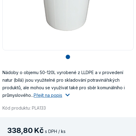
lens
Nádoby o objemu 50-120L vyrobené z LLDPE a v provedení
natur (bílá) jsou využitelné pro skladování potravinářských
produktů, ale mohou se využívat také pro sběr komunálního i
průmyslového...
Přejít na popis
Kód produktu: PLA133
338
,
80
Kč
s DPH / ks