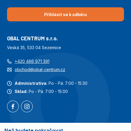
Přihlásit se k odběru
OBAL CENTRUM s.r.o.
Veská 35, 533 04 Sezemice
+420 466 971 391
obchod@obal-centrum.cz
Administrativa:
Po - Pá: 7:00 - 15:30
Sklad:
Po - Pá: 7:00 - 15:00
Než budete pokračovat
Nejoblíbenější kategorie