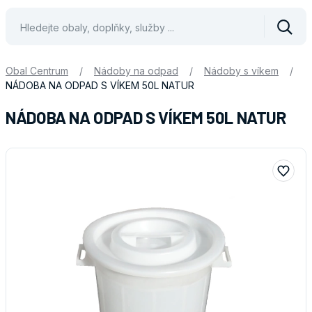
Vyhle
Obal Centrum
/
Nádoby na odpad
/
Nádoby s víkem
/
NÁDOBA NA ODPAD S VÍKEM 50L NATUR
NÁDOBA NA ODPAD S VÍKEM 50L NATUR