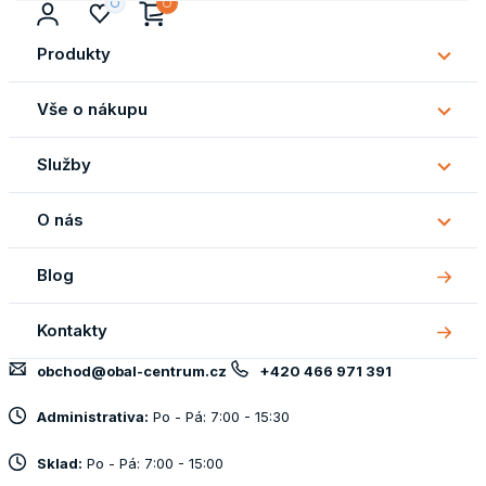
Produkty
Subm
Produ
Vše o nákupu
Subm
Vše
Služby
o
Subm
náku
Služb
O nás
Subm
O
Blog
nás
Kontakty
obchod@obal-centrum.cz
+420 466 971 391
Administrativa:
Po - Pá: 7:00 - 15:30
Sklad:
Po - Pá: 7:00 - 15:00