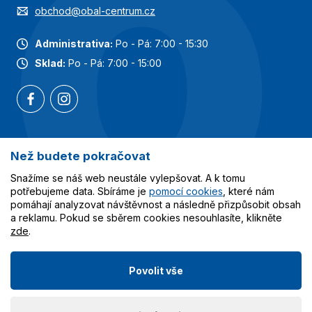
obchod@obal-centrum.cz
Administrativa:
Po - Pá: 7:00 - 15:30
Sklad:
Po - Pá: 7:00 - 15:00
Než budete pokračovat
Nejoblíbenější kategorie
Snažíme se náš web neustále vylepšovat. A k tomu
Služby
potřebujeme data. Sbíráme je
pomocí cookies
, které nám
pomáhají analyzovat návštěvnost a následně přizpůsobit obsah
a reklamu. Pokud se sběrem cookies nesouhlasíte, klikněte
Vše o nákupu
zde
.
Povolit vše
© 2023-2026 Obalcentrum.cz. Všechna práva vyhrazena.