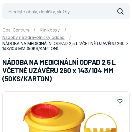
Vyhle
Obal Centrum
/
Klinikboxy
/
Nádoby na zdravotnický odpad
/
NÁDOBA NA MEDICINÁLNÍ ODPAD 2,5 L VČETNĚ UZÁVĚRU 260 x
143/104 MM (50KS/KARTON)
NÁDOBA NA MEDICINÁLNÍ ODPAD 2,5 L
VČETNĚ UZÁVĚRU 260 x 143/104 MM
(50KS/KARTON)