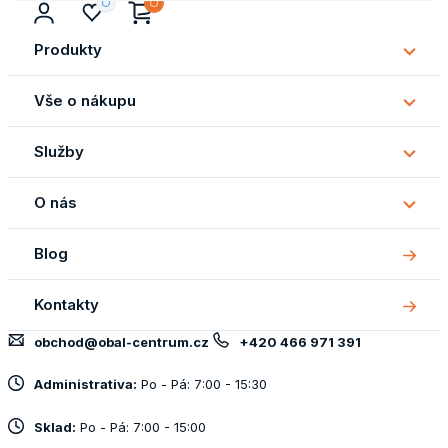
Produkty
Subm
Produ
Vše o nákupu
Subm
Vše
Služby
o
Subm
náku
Služb
O nás
Subm
O
Blog
nás
Kontakty
obchod@obal-centrum.cz
+420 466 971 391
Administrativa:
Po - Pá: 7:00 - 15:30
Sklad:
Po - Pá: 7:00 - 15:00