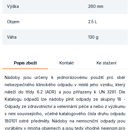
Výška
260 mm
Objem
2.5 L
Váha
130 g
Popis zboží
Kontakt
Ke stažení
Nádoby jsou určeny k jednorázovému použití pro sběr
nebezpečného klinického odpadu v místě jeho vzniku, který
náleží do třídy 6.2 (ADR) a jsou přiřazeny k UN 3291. Dle
Katalogu odpadů lze nádoby plnit odpady ze skupiny 18 -
Odpady ze zdravotnictví a veterinární péče a nebo z výzkumu
s nimi souvisejícího, včetně katalogového čísla druhu odpadu
180101 ostré předměty. Nádoby na nemocniční odpady jsou
vyráběny v mnoha objemech a jsou tedy vhodné nejenom pro