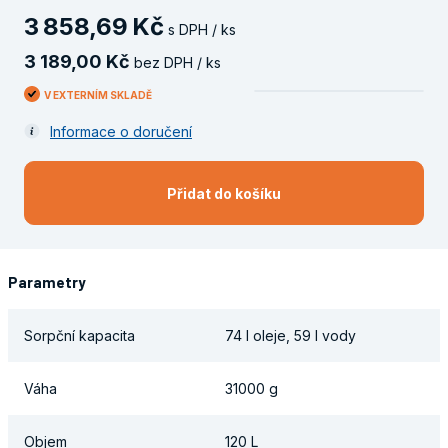
3
858
,
69
Kč
s DPH / ks
3
189
,
00
Kč
bez DPH / ks
V EXTERNÍM SKLADĚ
Informace o doručení
Přidat do košíku
Parametry
Sorpční kapacita
74 l oleje, 59 l vody
Váha
31000 g
Objem
120 L