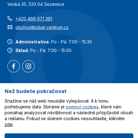
Veská 35, 533 04 Sezemice
+420 466 971 391
obchod@obal-centrum.cz
Administrativa:
Po - Pá: 7:00 - 15:30
Sklad:
Po - Pá: 7:00 - 15:00
Než budete pokračovat
Nejoblíbenější kategorie
Snažíme se náš web neustále vylepšovat. A k tomu
Služby
potřebujeme data. Sbíráme je
pomocí cookies
, které nám
pomáhají analyzovat návštěvnost a následně přizpůsobit obsah
a reklamu. Pokud se sběrem cookies nesouhlasíte, klikněte
Vše o nákupu
zde
.