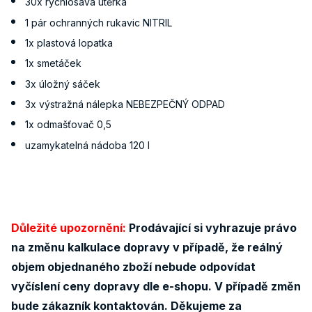
30x rychlosavá utěrka
1 pár ochranných rukavic NITRIL
1x plastová lopatka
1x smetáček
3x úložný sáček
3x výstražná nálepka NEBEZPEČNÝ ODPAD
1x odmašťovač 0,5
uzamykatelná nádoba 120 l
Důležité upozornění:
Prodávající si vyhrazuje právo
na změnu kalkulace dopravy v případě, že reálný
objem objednaného zboží nebude odpovídat
vyčíslení ceny dopravy dle e-shopu. V případě změn
bude zákazník kontaktován. Děkujeme za