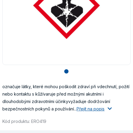
lens
označuje látky, které mohou poškodit zdraví při vdechnutí, požití
nebo kontaktu s kůžívaruje před možnými akutními i
dlouhodobými zdravotními účinkyvyžaduje dodržování
bezpečnostních pokynů a používání...
Přejít na popis
Kód produktu: ERO419