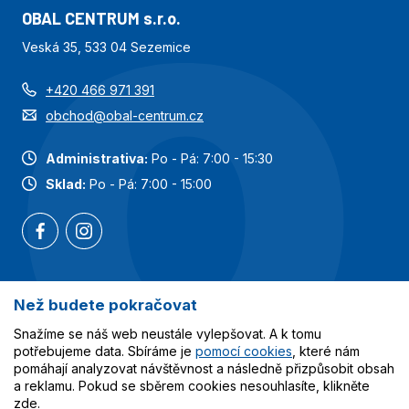
OBAL CENTRUM s.r.o.
Veská 35, 533 04 Sezemice
+420 466 971 391
obchod@obal-centrum.cz
Administrativa:
Po - Pá: 7:00 - 15:30
Sklad:
Po - Pá: 7:00 - 15:00
Než budete pokračovat
Nejoblíbenější kategorie
Snažíme se náš web neustále vylepšovat. A k tomu
Služby
potřebujeme data. Sbíráme je
pomocí cookies
, které nám
pomáhají analyzovat návštěvnost a následně přizpůsobit obsah
a reklamu. Pokud se sběrem cookies nesouhlasíte, klikněte
Vše o nákupu
zde
.