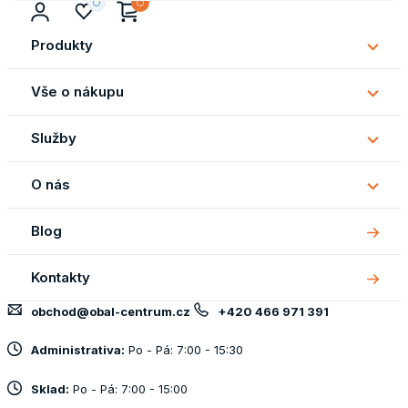
Produkty
Subm
Produ
Vše o nákupu
Subm
Vše
Služby
o
Subm
náku
Služb
O nás
Subm
O
Blog
nás
Kontakty
obchod@obal-centrum.cz
+420 466 971 391
Administrativa:
Po - Pá: 7:00 - 15:30
Sklad:
Po - Pá: 7:00 - 15:00