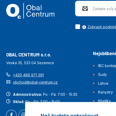
Zobrazit podmín
Nejoblíbeně
OBAL CENTRUM s.r.o.
Veská 35, 533 04 Sezemice
IBC konte
Sudy
+420 466 971 391
obchod@obal-centrum.cz
Lahve
Kanystry
Administrativa:
Po - Pá: 7:00 - 15:30
Kbelíky
Sklad:
Po - Pá: 7:00 - 15:00
Než budete pokračovat