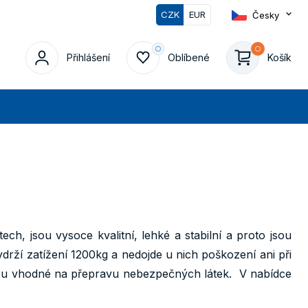
CZK
EUR
Česky
Přihlášení
Oblíbené
Košík
edat
ech, jsou vysoce kvalitní, lehké a stabilní a proto jsou
ydrží zatížení 1200kg a nedojde u nich poškození ani při
sou vhodné na přepravu nebezpečných látek. V nabídce