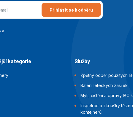
Přihlásit se k odběru
ky
jší kategorie
Služby
jnery
Zpětný odběr použitých IB
Balení leteckých zásilek
Mytí, čištění a opravy IBC 
Inspekce a zkoušky těstnos
kontejnerů
Balení námořních zásilek