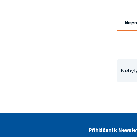
Obaly
Nejpr
Nebyl
Přihlášení k Newsle