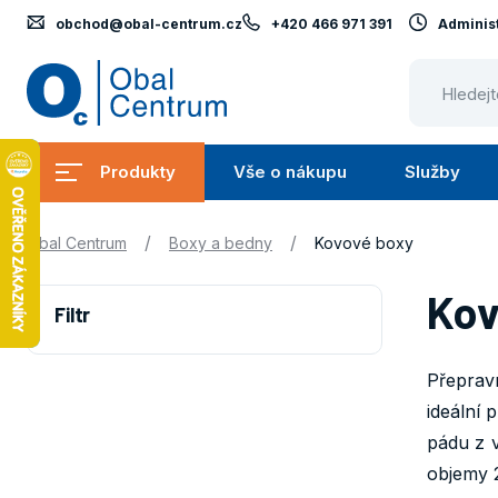
obchod@obal-centrum.cz
+420 466 971 391
Administ
Obal
Centrum
Produkty
Vše o nákupu
Služby
Submenu
Submenu
Produkty
Vše
S
/
/
Obal Centrum
Boxy a bedny
Kovové boxy
o
nákupu
Kov
Filtr
Přepravn
ideální 
pádu z 
objemy 2