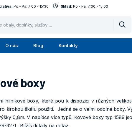
rativa:
Po - Pá: 7:00 - 15:30
Sklad:
Po - Pá: 7:00 - 15:00
Vyhl
O nás
Blog
Kontakty
Submenu
Submenu
lužby
O
nás
ové boxy
í hliníkové boxy, které jsou k dispozici v různých velikost
pro širokou škálu použití. Jedná se o velmi odolné boxy. V
výšky 0,8m. V nabídce více typů. Kovové boxy typ 1589 j
9-327L. Blížíš detaily na dotaz.