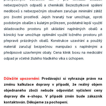
nebezpečných odpadů a chemikálií. Bezezbytkové spálení
mediboxů s nebezpečným obsahem zaručuje minimální zátěž
pro životní prostředí. Jejich hranatý tvar umožňuje, oproti
podobným obalům s kulatým průřezem, podstatně lepší využití
skladovacího prostoru při ukládání naplněných obalů a
kónický tvar umožňuje optimální využití ložného prostoru při
přepravě prázdných obalů. Konstrukce uzavírání a použitý
materiál zaručují bezpečnou manipulaci s naplněnými a
předpisově uzavřenými obaly. Cena klinik boxu na mediciální
odpad je včetně žlutého hladkého víka s úchopem.
Důležité upozornění:
Prodávající si vyhrazuje právo na
změnu kalkulace dopravy v případě, že reálný objem
objednaného zboží nebude odpovídat vyčíslení ceny
dopravy dle e-shopu. V případě změn bude zákazník
kontaktován. Děkujeme za pochopení.