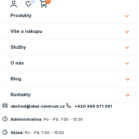
Produkty
Subm
Produ
Vše o nákupu
Subm
Vše
Služby
o
Subm
náku
Služb
O nás
Subm
O
Blog
nás
Kontakty
obchod@obal-centrum.cz
+420 466 971 391
Administrativa:
Po - Pá: 7:00 - 15:30
Sklad:
Po - Pá: 7:00 - 15:00