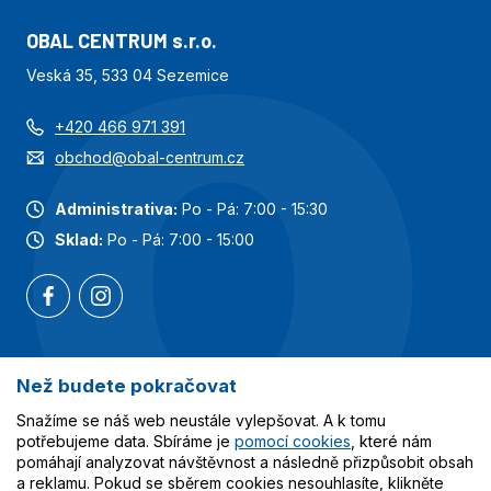
OBAL CENTRUM s.r.o.
Veská 35, 533 04 Sezemice
+420 466 971 391
obchod@obal-centrum.cz
Administrativa:
Po - Pá: 7:00 - 15:30
Sklad:
Po - Pá: 7:00 - 15:00
Než budete pokračovat
Nejoblíbenější kategorie
Snažíme se náš web neustále vylepšovat. A k tomu
Služby
potřebujeme data. Sbíráme je
pomocí cookies
, které nám
pomáhají analyzovat návštěvnost a následně přizpůsobit obsah
a reklamu. Pokud se sběrem cookies nesouhlasíte, klikněte