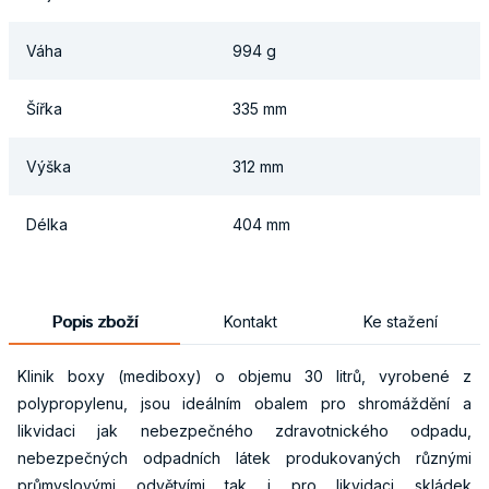
Váha
994 g
Šířka
335 mm
Výška
312 mm
Délka
404 mm
Popis zboží
Kontakt
Ke stažení
Klinik boxy (mediboxy) o objemu 30 litrů, vyrobené z
polypropylenu, jsou ideálním obalem pro shromáždění a
likvidaci jak nebezpečného zdravotnického odpadu,
nebezpečných odpadních látek produkovaných různými
průmyslovými odvětvími tak i pro likvidaci skládek