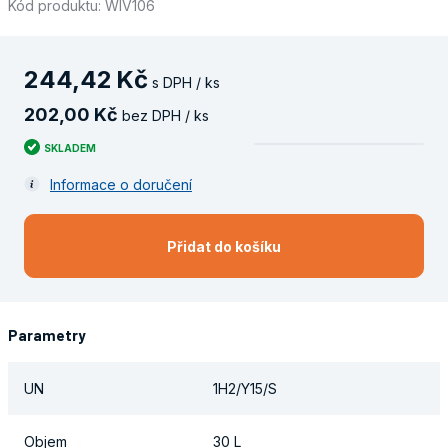
Kód produktu: WIV106
244
,
42
Kč
s DPH / ks
202
,
00
Kč
bez DPH / ks
SKLADEM
Informace o doručení
Přidat do košíku
Parametry
UN
1H2/Y15/S
Objem
30 L