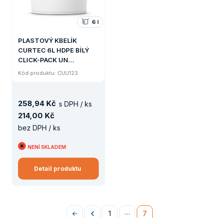
6 l
PLASTOVÝ KBELÍK
CURTEC 6L HDPE BÍLÝ
CLICK-PACK UN
KÓNICKÝ MODRÉ
Kód produktu: CUU123
ŠROUBOVACÍ VÍKO a
ČERVENÁ POJISTKA
258
,
94 Kč
s DPH / ks
214
,
00 Kč
bez DPH / ks
NENÍ SKLADEM
Detail produktu
…
1
7
Na
Předchozí