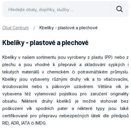
Vyhle
Obal Centrum
/
Kbelíky - plastové a plechové
Kbelíky - plastové a plechové
Kbelíky v našem sortimentu jsou vyrobeny z plastu (PP) nebo z
plechu a jsou vhodné k přepravě a skladování sypkých i
tekutých materiálů v chemickém či potravinářském průmyslu.
Kbelíky jsou vybaveny různými druhy vík a to vtlačovacími,
šroubovacími nebo s pákovým uzávěrem. Většina vík je
vybavena též vylamovací pojistkou pro zaručení originality
obsahu. Některé druhy kbelíků je možné stohovat bez
poškození vík spodních pater a některé typy jsou také
certifikované pro přepravu nebezpečných látek dle předpisů
RID, ADR, IATA či IMDG.