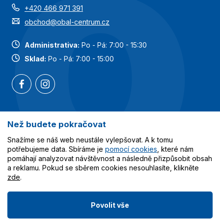
+420 466 971 391
obchod@obal-centrum.cz
Administrativa:
Po - Pá: 7:00 - 15:30
Sklad:
Po - Pá: 7:00 - 15:00
Než budete pokračovat
Nejoblíbenější kategorie
Snažíme se náš web neustále vylepšovat. A k tomu
Služby
potřebujeme data. Sbíráme je
pomocí cookies
, které nám
pomáhají analyzovat návštěvnost a následně přizpůsobit obsah
a reklamu. Pokud se sběrem cookies nesouhlasíte, klikněte
Vše o nákupu
zde
.
Povolit vše