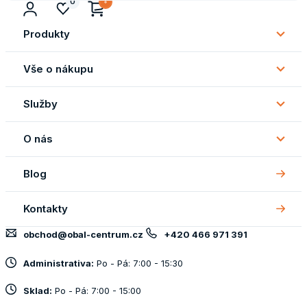
0
Produkty
Subm
Produ
Vše o nákupu
Subm
Vše
Služby
o
Subm
náku
Služb
O nás
Subm
O
Blog
nás
Kontakty
obchod@obal-centrum.cz
+420 466 971 391
Administrativa:
Po - Pá: 7:00 - 15:30
Sklad:
Po - Pá: 7:00 - 15:00