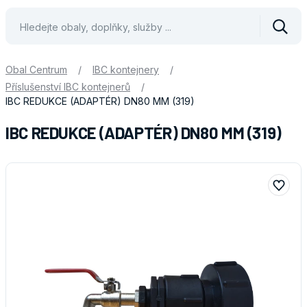
Vyhle
Obal Centrum
/
IBC kontejnery
/
Příslušenství IBC kontejnerů
/
IBC REDUKCE (ADAPTÉR) DN80 MM (319)
IBC REDUKCE (ADAPTÉR) DN80 MM (319)