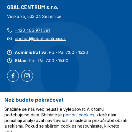
OBAL CENTRUM s.r.o.
Veská 35, 533 04 Sezemice
+420 466 971 391
obchod@obal-centrum.cz
Administrativa:
Po - Pá: 7:00 - 15:30
Sklad:
Po - Pá: 7:00 - 15:00
Než budete pokračovat
Nejoblíbenější kategorie
Snažíme se náš web neustále vylepšovat. A k tomu
Služby
potřebujeme data. Sbíráme je
pomocí cookies
, které nám
pomáhají analyzovat návštěvnost a následně přizpůsobit obsah
a reklamu. Pokud se sběrem cookies nesouhlasíte, klikněte
Vše o nákupu
zde
.