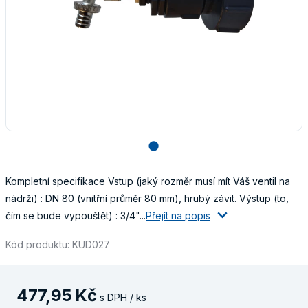
lens
Kompletní specifikace Vstup (jaký rozměr musí mít Váš ventil na
nádrži) : DN 80 (vnitřní průměr 80 mm), hrubý závit. Výstup (to,
čím se bude vypouštět) : 3/4"...
Přejít na popis
Kód produktu: KUD027
477
,
95
Kč
s DPH / ks