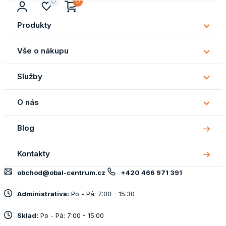
Produkty
Subm
Produ
Vše o nákupu
Subm
Vše
Služby
o
Subm
náku
Služb
O nás
Subm
O
Blog
nás
Kontakty
obchod@obal-centrum.cz
+420 466 971 391
Administrativa:
Po - Pá: 7:00 - 15:30
Sklad:
Po - Pá: 7:00 - 15:00