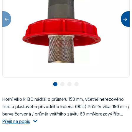
lens
lens
lens
lens
Horní víko k IBC nádrži o průměru 150 mm, včetně nerezového
filtru a plastového přívodního kolena (90st) Průměr víka: 150 mm /
barva červená / průměr vnitřního závitu 60 mmNerezový filtr:...
Přejít na popis