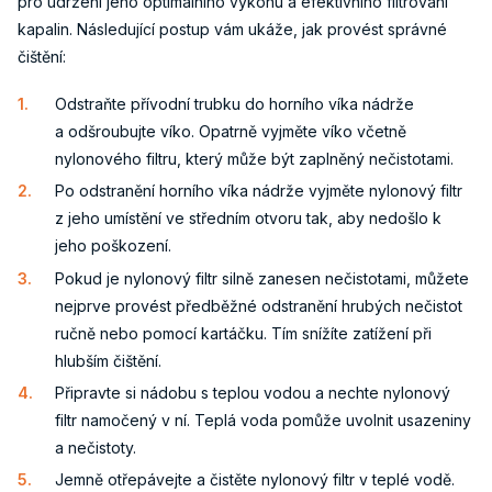
pro udržení jeho optimálního výkonu a efektivního filtrování
kapalin. Následující postup vám ukáže, jak provést správné
čištění:
Odstraňte přívodní trubku do horního víka nádrže
a odšroubujte víko. Opatrně vyjměte víko včetně
nylonového filtru, který může být zaplněný nečistotami.
Po odstranění horního víka nádrže vyjměte nylonový filtr
z jeho umístění ve středním otvoru tak, aby nedošlo k
jeho poškození.
Pokud je nylonový filtr silně zanesen nečistotami, můžete
nejprve provést předběžné odstranění hrubých nečistot
ručně nebo pomocí kartáčku. Tím snížíte zatížení při
hlubším čištění.
Připravte si nádobu s teplou vodou a nechte nylonový
filtr namočený v ní. Teplá voda pomůže uvolnit usazeniny
a nečistoty.
Jemně otřepávejte a čistěte nylonový filtr v teplé vodě.