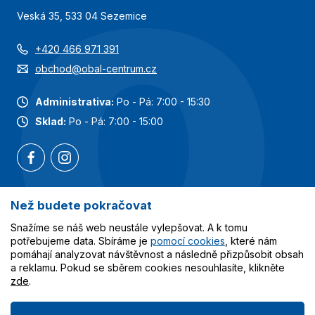
Veská 35, 533 04 Sezemice
+420 466 971 391
obchod@obal-centrum.cz
Administrativa:
Po - Pá: 7:00 - 15:30
Sklad:
Po - Pá: 7:00 - 15:00
Než budete pokračovat
Nejoblíbenější kategorie
Snažíme se náš web neustále vylepšovat. A k tomu
potřebujeme data. Sbíráme je
pomocí cookies
, které nám
Služby
pomáhají analyzovat návštěvnost a následně přizpůsobit obsah
a reklamu. Pokud se sběrem cookies nesouhlasíte, klikněte
zde
.
Vše o nákupu