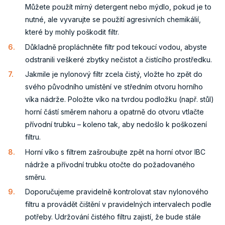
Můžete použít mírný detergent nebo mýdlo, pokud je to
nutné, ale vyvarujte se použití agresivních chemikálií,
které by mohly poškodit filtr.
Důkladně propláchněte filtr pod tekoucí vodou, abyste
odstranili veškeré zbytky nečistot a čistícího prostředku.
Jakmile je nylonový filtr zcela čistý, vložte ho zpět do
svého původního umístění ve středním otvoru horního
víka nádrže. Položte víko na tvrdou podložku (např. stůl)
horní částí směrem nahoru a opatrně do otvoru vtlačte
přívodní trubku – koleno tak, aby nedošlo k poškození
filtru.
Horní víko s filtrem zašroubujte zpět na horní otvor IBC
nádrže a přívodní trubku otočte do požadovaného
směru.
Doporučujeme pravidelně kontrolovat stav nylonového
filtru a provádět čištění v pravidelných intervalech podle
potřeby. Udržování čistého filtru zajistí, že bude stále