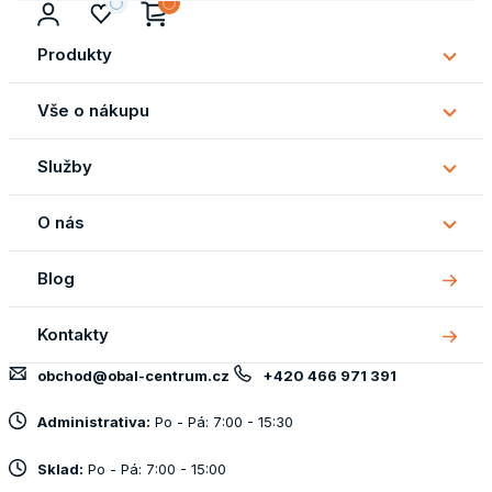
Produkty
Subm
Produ
Vše o nákupu
Subm
Vše
Služby
o
Subm
náku
Služb
O nás
Subm
O
Blog
nás
Kontakty
obchod@obal-centrum.cz
+420 466 971 391
Administrativa:
Po - Pá: 7:00 - 15:30
Sklad:
Po - Pá: 7:00 - 15:00