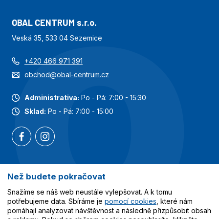
OBAL CENTRUM s.r.o.
Veská 35, 533 04 Sezemice
+420 466 971 391
obchod@obal-centrum.cz
Administrativa:
Po - Pá: 7:00 - 15:30
Sklad:
Po - Pá: 7:00 - 15:00
Než budete pokračovat
Nejoblíbenější kategorie
Snažíme se náš web neustále vylepšovat. A k tomu
Služby
potřebujeme data. Sbíráme je
pomocí cookies
, které nám
pomáhají analyzovat návštěvnost a následně přizpůsobit obsah