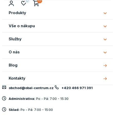
Produkty
Subm
Produ
Vše o nákupu
Subm
Vše
Služby
o
Subm
náku
Služb
O nás
Subm
O
Blog
nás
Kontakty
obchod@obal-centrum.cz
+420 466 971 391
Administrativa:
Po - Pá: 7:00 - 15:30
Sklad:
Po - Pá: 7:00 - 15:00