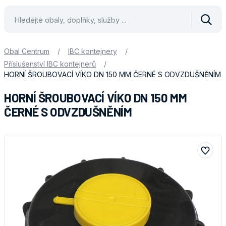
Vyhle
Obal Centrum
/
IBC kontejnery
/
Příslušenství IBC kontejnerů
/
HORNÍ ŠROUBOVACÍ VÍKO DN 150 MM ČERNÉ S ODVZDUŠNĚNÍM
HORNÍ ŠROUBOVACÍ VÍKO DN 150 MM
ČERNÉ S ODVZDUŠNĚNÍM