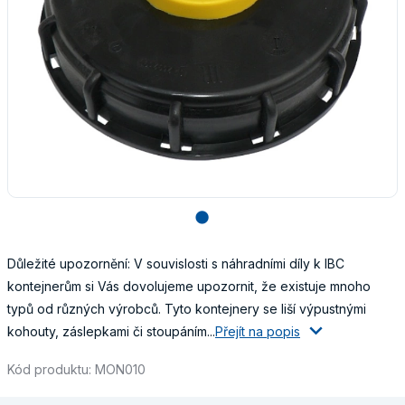
lens
Důležité upozornění: V souvislosti s náhradními díly k IBC
kontejnerům si Vás dovolujeme upozornit, že existuje mnoho
typů od různých výrobců. Tyto kontejnery se liší výpustnými
kohouty, záslepkami či stoupáním...
Přejít na popis
Kód produktu: MON010