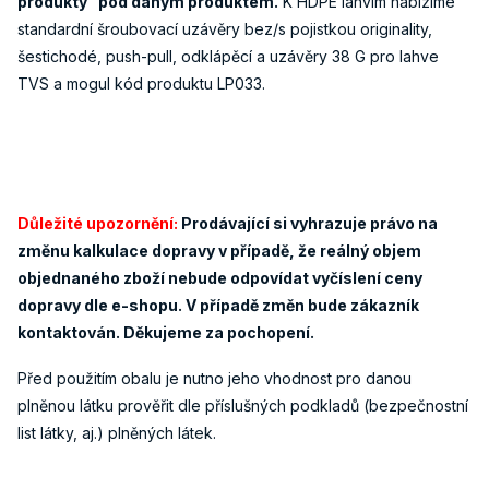
produkty" pod daným produktem.
K HDPE lahvím nabízíme
standardní šroubovací uzávěry bez/s pojistkou originality,
šestichodé, push-pull, odklápěcí a uzávěry 38 G pro lahve
TVS a mogul kód produktu LP033.
Důležité upozornění:
Prodávající si vyhrazuje právo na
změnu kalkulace dopravy v případě, že reálný objem
objednaného zboží nebude odpovídat vyčíslení ceny
dopravy dle e-shopu. V případě změn bude zákazník
kontaktován. Děkujeme za pochopení.
Před použitím obalu je nutno jeho vhodnost pro danou
plněnou látku prověřit dle příslušných podkladů (bezpečnostní
list látky, aj.) plněných látek.