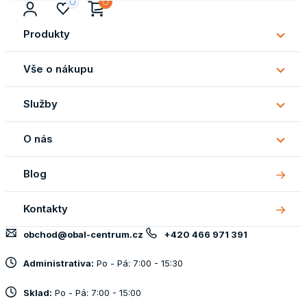
Produkty
Subm
Produ
Vše o nákupu
Subm
Vše
Služby
o
Subm
náku
Služb
O nás
Subm
O
Blog
nás
Kontakty
obchod@obal-centrum.cz
+420 466 971 391
Administrativa:
Po - Pá: 7:00 - 15:30
Sklad:
Po - Pá: 7:00 - 15:00