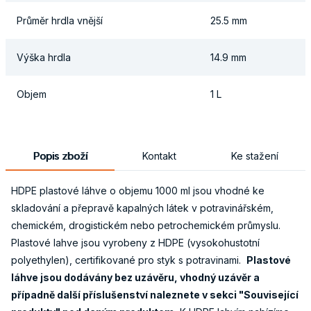
Průměr hrdla vnější
25.5 mm
Výška hrdla
14.9 mm
Objem
1 L
Popis zboží
Kontakt
Ke stažení
HDPE plastové láhve o objemu 1000 ml jsou vhodné ke
skladování a přepravě kapalných látek v potravinářském,
chemickém, drogistickém nebo petrochemickém průmyslu.
Plastové lahve jsou vyrobeny z HDPE (vysokohustotní
polyethylen), certifikované pro styk s potravinami.
Plastové
láhve jsou dodávány bez uzávěru, vhodný uzávěr a
případně další příslušenství naleznete v sekci "Související