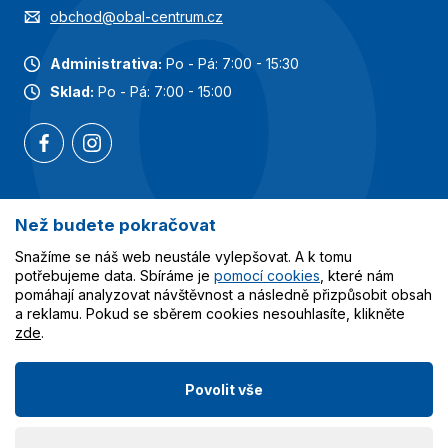
obchod@obal-centrum.cz
Administrativa:
Po - Pá: 7:00 - 15:30
Sklad:
Po - Pá: 7:00 - 15:00
Než budete pokračovat
Nejoblíbenější kategorie
Snažíme se náš web neustále vylepšovat. A k tomu
Služby
potřebujeme data. Sbíráme je
pomocí cookies
, které nám
pomáhají analyzovat návštěvnost a následně přizpůsobit obsah
a reklamu. Pokud se sběrem cookies nesouhlasíte, klikněte
Vše o nákupu
zde
.
Povolit vše
© 2023-2026 Obalcentrum.cz. Všechna práva vyhrazena.