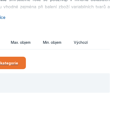
ou vhodné zejména při balení zboží variabilních tvarů a
íce
Max. objem
Min. objem
Výchozí
 kategorie
e brání mechanickému poškození
ách zmrazování potravin (až do -70° C)
 provedení fólií
vebních aplikacích apod.