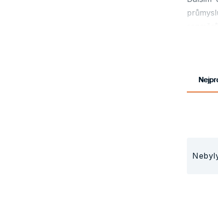
průmyslu
rozměrů
Tloušťka
Obaly
12 – 
Nejpr
Přednost
fólie
průhl
fólie
Nebyl
fólie
fólie
fólie