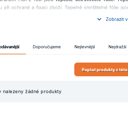
 při ochraně a fixaci zboží. Tepelně smrštitelné fólie js
 včetně skupinových balení.
Zobrazit v
 HDPE fólií
200 µm
odávanější
Doporučujeme
Nejlevnější
Nejdražší
i HDPE fólií
Poptat produkty z této
 fixuje zboží, fólie chrání proti vlhkosti nebo prachu fóli
ednost fólií umožňuje vizuální kontrolu stavu zboží
 si zachovává tuhost a odolnost proti prasknutí i při teplot
y nalezeny žádné produkty
 jsou bezbarvé, bez chuti a zápachu transparentní i barevné
 neobsahují toxické látky nebo závadné přísady
 jsou vhodné pro balení potravin, chemikálií, v trvalých sta