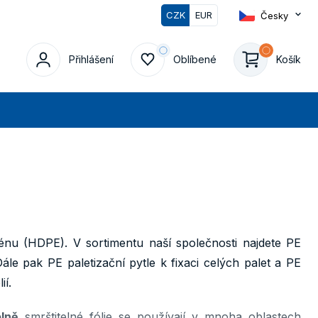
CZK
EUR
Česky
Přihlášení
Oblíbené
Košík
edat
nu (HDPE). V sortimentu naší společnosti najdete PE
Dále pak PE paletizační pytle k fixaci celých palet a PE
ií.
elně
smrštitelné fólie se používají v mnoha oblastech