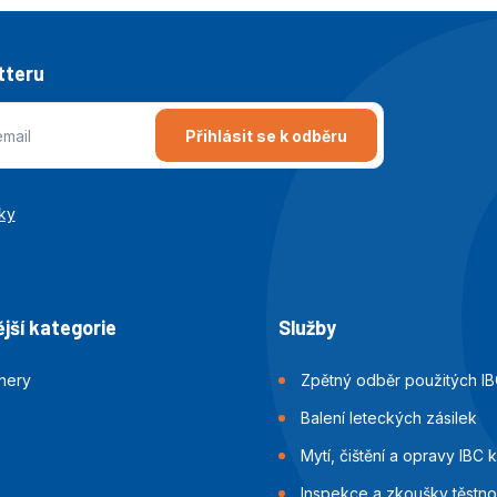
tteru
Přihlásit se k odběru
ky
jší kategorie
Služby
jnery
Zpětný odběr použitých IB
Balení leteckých zásilek
Mytí, čištění a opravy IBC 
Inspekce a zkoušky těstnos