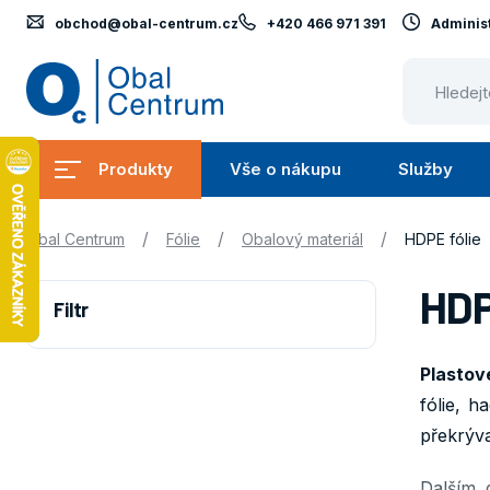
obchod@obal-centrum.cz
+420 466 971 391
Administ
Obal
Centrum
Produkty
Vše o nákupu
Služby
Submenu
Submenu
Produkty
Vše
S
/
/
/
Obal Centrum
Fólie
Obalový materiál
HDPE fólie
o
nákupu
HDP
Filtr
Plastov
fólie, h
překrývac
Dalším 