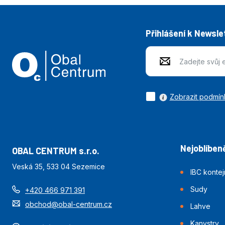
Přihlášení k Newsle
Zobrazit podmín
Nejoblíbeně
OBAL CENTRUM s.r.o.
Veská 35, 533 04 Sezemice
IBC konte
Sudy
+420 466 971 391
obchod@obal-centrum.cz
Lahve
Kanystry