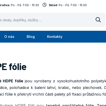
rativa:
Po - Pá: 7:00 - 15:30
Sklad:
Po - Pá: 7:00 - 15:00
Vyhl
O nás
Blog
Kontakty
Submenu
Submenu
lužby
O
nás
E fólie
é HDPE fólie
jsou vyrobeny z vysokohustotního polyetylé
adice, polohadice k balení lahví, krabic, nebo plechovek. 
í fólie k překrytí vrchní části palety při fixaci průtažnou fól
druhem HDPE fólií jsou
tepelně smrštitelné
fólie. Tep