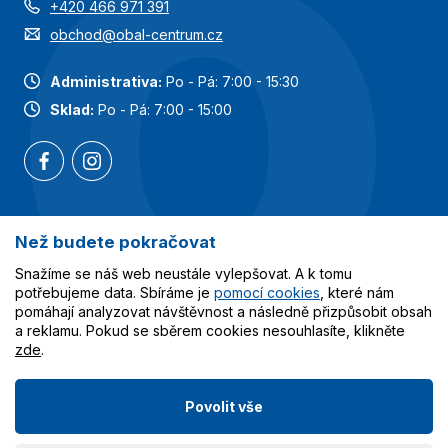
+420 466 971 391
obchod@obal-centrum.cz
Administrativa:
Po - Pá: 7:00 - 15:30
Sklad:
Po - Pá: 7:00 - 15:00
Než budete pokračovat
Nejoblíbenější kategorie
Snažíme se náš web neustále vylepšovat. A k tomu
Služby
potřebujeme data. Sbíráme je
pomocí cookies
, které nám
pomáhají analyzovat návštěvnost a následně přizpůsobit obsah
a reklamu. Pokud se sběrem cookies nesouhlasíte, klikněte
Vše o nákupu
zde
.
Povolit vše