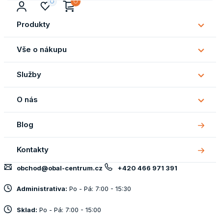
Produkty
Subm
Produ
Vše o nákupu
Subm
Vše
Služby
o
Subm
náku
Služb
O nás
Subm
O
Blog
nás
Kontakty
obchod@obal-centrum.cz
+420 466 971 391
Administrativa:
Po - Pá: 7:00 - 15:30
Sklad:
Po - Pá: 7:00 - 15:00