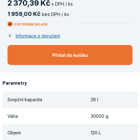
2
370
,
39
Kč
s DPH / ks
1
959
,
00
Kč
bez DPH / ks
V EXTERNÍM SKLADĚ
Informace o doručení
Přidat do košíku
Parametry
Sorpční kapacita
26 l
Váha
30000 g
Objem
120 L