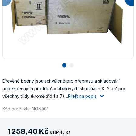
lens
lens
Dřevěné bedny jsou schválené pro přepravu a skladování
nebezpečných produktů v obalových skupinách X, Y a Z pro
všechny třídy (kromě tříd 1 a 7)....
Přejít na popis
Kód produktu: NON001
1
258
,
40
Kč
s DPH / ks