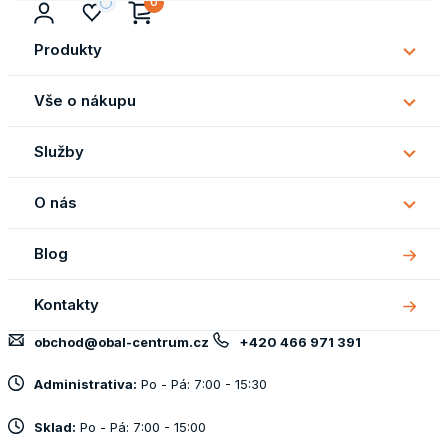
0
Produkty
Subm
Produ
Vše o nákupu
Subm
Vše
Služby
o
Subm
náku
Služb
O nás
Subm
O
Blog
nás
Kontakty
obchod@obal-centrum.cz
+420 466 971 391
Administrativa:
Po - Pá: 7:00 - 15:30
Sklad:
Po - Pá: 7:00 - 15:00