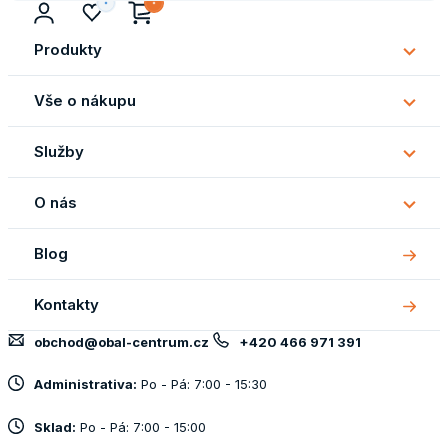
Produkty
Subm
Produ
Vše o nákupu
Subm
Vše
Služby
o
Subm
náku
Služb
O nás
Subm
O
Blog
nás
Kontakty
obchod@obal-centrum.cz
+420 466 971 391
Administrativa:
Po - Pá: 7:00 - 15:30
Sklad:
Po - Pá: 7:00 - 15:00