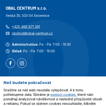
OBAL CENTRUM s.r.o.
Veská 35, 533 04 Sezemice
+420 466 971 391
obchod@obal-centrum.cz
Administrativa:
Po - Pá: 7:00 - 15:30
Sklad:
Po - Pá: 7:00 - 15:00
Než budete pokračovat
Nejoblíbenější kategorie
Snažíme se náš web neustále vylepšovat. A k tomu
Služby
potřebujeme data. Sbíráme je
pomocí cookies
, které nám
pomáhají analyzovat návštěvnost a následně přizpůsobit obsah
a reklamu. Pokud se sběrem cookies nesouhlasíte, klikněte