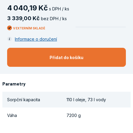
4
040
,
19
Kč
s DPH / ks
3
339
,
00
Kč
bez DPH / ks
V EXTERNÍM SKLADĚ
Informace o doručení
Přidat do košíku
Parametry
Sorpční kapacita
110 l oleje, 73 l vody
Váha
7200 g