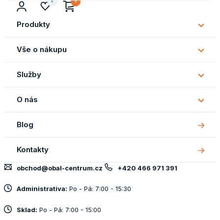
Produkty
Subm
Produ
Vše o nákupu
Subm
Vše
Služby
o
Subm
náku
Služb
O nás
Subm
O
Blog
nás
Kontakty
obchod@obal-centrum.cz
+420 466 971 391
Administrativa:
Po - Pá: 7:00 - 15:30
Sklad:
Po - Pá: 7:00 - 15:00