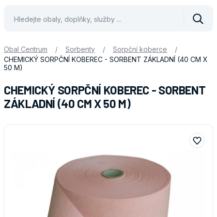
Vyhle
Obal Centrum
/
Sorbenty
/
Sorpční koberce
/
CHEMICKÝ SORPČNÍ KOBEREC - SORBENT ZÁKLADNÍ (40 CM X
50 M)
CHEMICKÝ SORPČNÍ KOBEREC - SORBENT
ZÁKLADNÍ (40 CM X 50 M)