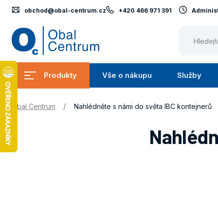
obchod@obal-centrum.cz
+420 466 971 391
Administ
Obal
Centrum
Produkty
Vše o nákupu
Služby
Submenu
Submenu
Produkty
Vše
S
/
Obal Centrum
Nahlédněte s námi do světa IBC kontejnerů
o
Nahlédn
nákupu