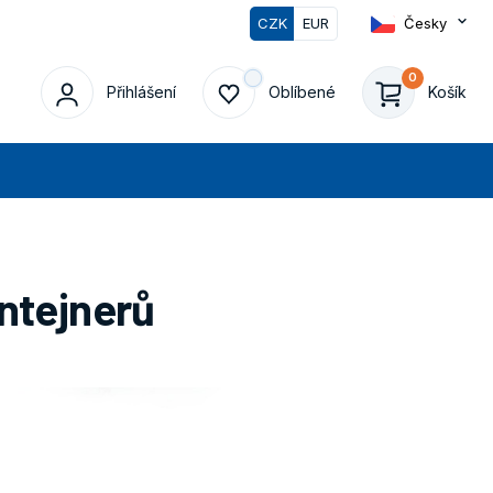
CZK
EUR
Česky
0
Přihlášení
Oblíbené
Košík
edat
ntejnerů