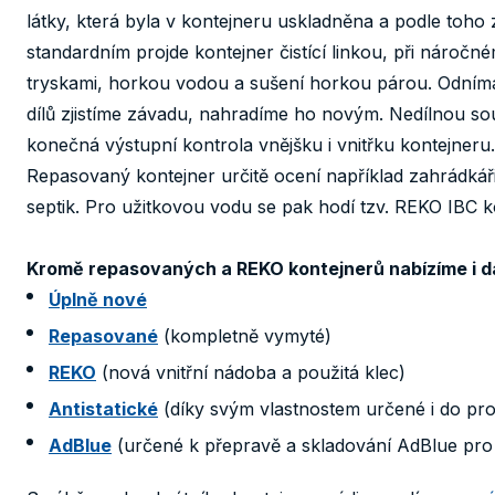
látky, která byla v kontejneru uskladněna a podle toho 
standardním projde kontejner čistící linkou, při náročné
tryskami, horkou vodou a sušení horkou párou. Odnímate
dílů zjistíme závadu, nahradíme ho novým. Nedílnou sou
konečná výstupní kontrola vnějšku i vnitřku kontejneru.
Repasovaný kontejner určitě ocení například zahrádkáři, 
septik. Pro užitkovou vodu se pak hodí tzv. REKO IBC ko
Kromě repasovaných a REKO kontejnerů nabízíme i da
Úplně nové
Repasované
(kompletně vymyté)
REKO
(nová vnitřní nádoba a použitá klec)
Antistatické
(díky svým vlastnostem určené i do pro
AdBlue
(určené k přepravě a skladování AdBlue pro 