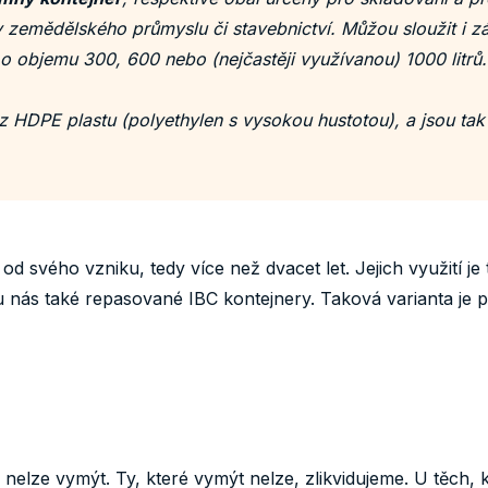
zemědělského průmyslu či stavebnictví. Můžou sloužit i zá
 o objemu 300, 600 nebo (nejčastěji využívanou) 1000 litrů.
 HDPE plastu (polyethylen s vysokou hustotou), a jsou tak 
 svého vzniku, tedy více než dvacet let. Jejich využití je 
 nás také repasované IBC kontejnery. Taková varianta je pří
ž nelze vymýt. Ty, které vymýt nelze, zlikvidujeme. U těch, 