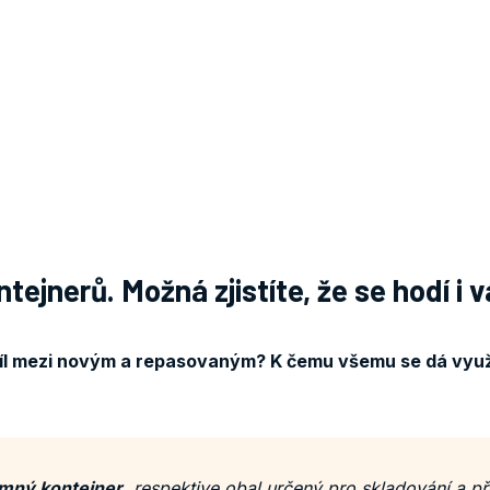
ejnerů. Možná zjistíte, že se hodí i 
ozdíl mezi novým a repasovaným? K čemu všemu se dá využí
mný kontejner
, respektive obal určený pro skladování a př