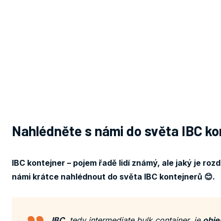
Nahlédněte s námi do světa IBC kont
IBC kontejner – pojem řadě lidí známý, ale jaký je r
námi krátce nahlédnout do světa IBC kontejnerů 😊.
IBC
, tedy
intermediate bulk container
, je
obje