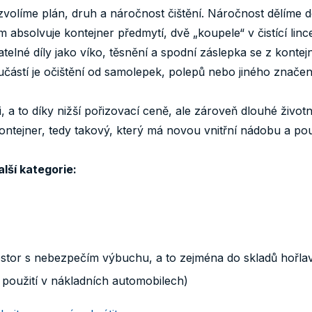
zvolíme plán, druh a náročnost čištění. Náročnost dělíme d
m absolvuje kontejner předmytí, dvě „koupele“ v čistící lin
lné díly jako víko, těsnění a spodní záslepka se z kontej
částí je očištění od samolepek, polepů nebo jiného značen
a to díky nižší pořizovací ceně, ale zároveň dlouhé životno
ntejner, tedy takový, který má novou vnitřní nádobu a použ
lší kategorie:
stor s nebezpečím výbuchu, a to zejména do skladů hořlav
použití v nákladních automobilech)