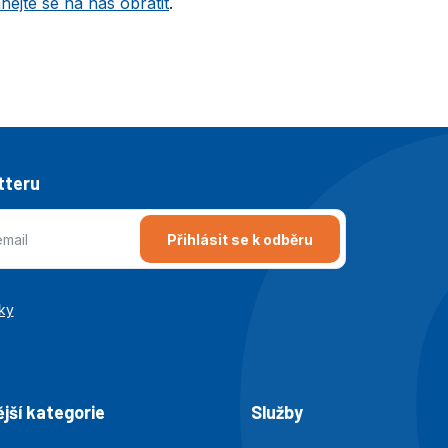
hejte se na nás obrátit
.
tteru
Přihlásit se k odběru
ky
jší kategorie
Služby