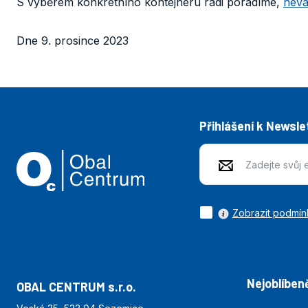
S výběrem konkrétního kontejneru rádi poradíme,
nevá
Dne 9. prosince 2023
Přihlášení k Newsle
Zobrazit podmín
Nejoblíbeně
OBAL CENTRUM s.r.o.