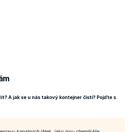
vám
t? A jak se u nás takový kontejner čistí? Pojďte s
epravu kapalných látek, jako jsou chemikálie,