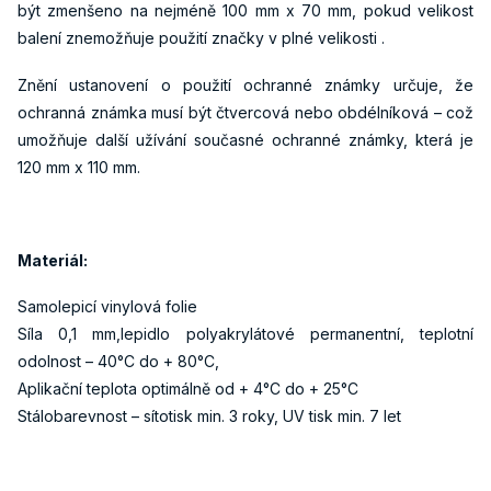
být zmenšeno na nejméně 100 mm x 70 mm, pokud velikost
balení znemožňuje použití značky v plné velikosti .
Znění ustanovení o použití ochranné známky určuje, že
ochranná známka musí být čtvercová nebo obdélníková – což
umožňuje další užívání současné ochranné známky, která je
120 mm x 110 mm.
Materiál:
Samolepicí vinylová folie
Síla 0,1 mm,lepidlo polyakrylátové permanentní, teplotní
odolnost – 40°C do + 80°C,
Aplikační teplota optimálně od + 4°C do + 25°C
Stálobarevnost – sítotisk min. 3 roky, UV tisk min. 7 let