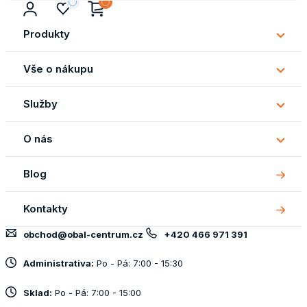
Produkty
Subm
Produ
Vše o nákupu
Subm
Vše
Služby
o
Subm
náku
Služb
O nás
Subm
O
Blog
nás
Kontakty
obchod@obal-centrum.cz
+420 466 971 391
Administrativa:
Po - Pá: 7:00 - 15:30
Sklad:
Po - Pá: 7:00 - 15:00