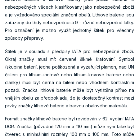
nebezpečných věcech klasifikovány jako nebezpečné zboží
a je vyžadováno speciální značení obalů. Lithiové baterie jsou
zařazeny do třídy nebezpečnosti 9 – různé nebezpečné látky.
Pro označení je možno využít jednotný štítek pro všechny
způsoby přepravy.
Štítek je v souladu s předpisy IATA pro nebezpečné zboží.
Okraj značky musí mít červené šikmé šrafování. Symbol
(skupina baterií, jedna poškozená a vyzařující plamen, nad UN
číslem pro lithium-iontové nebo lithium-kovové baterie nebo
články) musí být černá na bílém nebo vhodném kontrastním
pozadí. Značka lithiové baterie může být vytištěna přímo na
vnějším obalu za předpokladu, že je dostatečný kontrast mezi
prvky značky lithiové baterie a barvou obalového materiálu.
Formát značky lithiové baterie byl revidován v 62. vydání IATA
DGR. Značka (původně 120 mm x 110 mm) může nyní také být
čtverec s minimálními rozměry 100 mm x 100 mm. Toto může