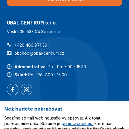
OBAL CENTRUM s.r.o.
Veská 35, 533 04 Sezemice
+420 466 971 391
obchod@obal-centrum.cz
Administrativa:
Po - Pá: 7:00 - 15:30
Sklad:
Po - Pá: 7:00 - 15:00
Než budete pokračovat
Nejoblíbenější kategorie
Snažíme se náš web neustále vylepšovat. A k tomu
potřebujeme data. Sbíráme je
pomocí cookies
, které nám
Služby
pomáhají analyzovat návštěvnost a následně přizpůsobit obsah