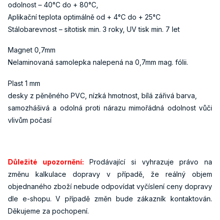
odolnost – 40°C do + 80°C,
Aplikační teplota optimálně od + 4°C do + 25°C
Stálobarevnost – sítotisk min. 3 roky, UV tisk min. 7 let
Magnet 0,7mm
Nelaminovaná samolepka nalepená na 0,7mm mag. fólii.
Plast 1 mm
desky z pěněného PVC, nízká hmotnost, bílá zářivá barva,
samozhášivá a odolná proti nárazu mimořádná odolnost vůči
vlivům počasí
Důležité upozornění:
Prodávající si vyhrazuje právo na
změnu kalkulace dopravy v případě, že reálný objem
objednaného zboží nebude odpovídat vyčíslení ceny dopravy
dle e-shopu. V případě změn bude zákazník kontaktován.
Děkujeme za pochopení.