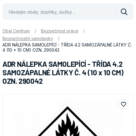
Vyhle
Obal Centrum
/
Bezpečnost práce
/
Bezpečnostní samolepky
/
ADR NÁLEPKA SAMOLEPÍCÍ - TŘÍDA 4.2 SAMOZÁPALNÉ LÁTKY Č.
4 (10 x 10 CM) OZN. 290042
ADR NÁLEPKA SAMOLEPÍCÍ - TŘÍDA 4.2
SAMOZÁPALNÉ LÁTKY Č. 4 (10 x 10 CM)
OZN. 290042