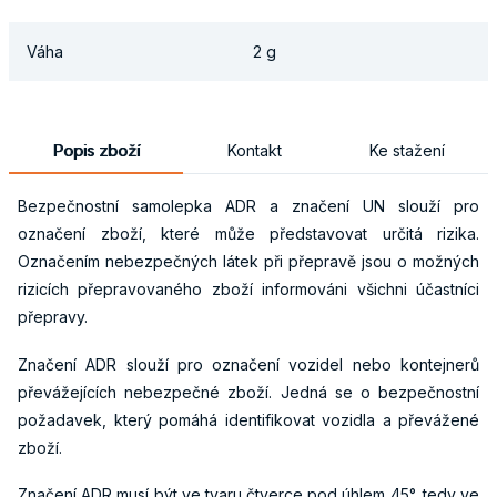
Váha
2 g
Popis zboží
Kontakt
Ke stažení
Bezpečnostní samolepka ADR a značení UN slouží pro
označení zboží, které může představovat určitá rizika.
Označením nebezpečných látek při přepravě jsou o možných
rizicích přepravovaného zboží informováni všichni účastníci
přepravy.
Značení ADR slouží pro označení vozidel nebo kontejnerů
převážejících nebezpečné zboží. Jedná se o bezpečnostní
požadavek, který pomáhá identifikovat vozidla a převážené
zboží.
Značení ADR musí být ve tvaru čtverce pod úhlem 45°, tedy ve