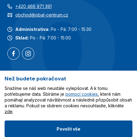
+420 466 971 391
obchod@obal-centrum.cz
Administrativa:
Po - Pá: 7:00 - 15:30
Sklad:
Po - Pá: 7:00 - 15:00
Než budete pokračovat
Nejoblíbenější kategorie
Snažíme se náš web neustále vylepšovat. A k tomu
Služby
potřebujeme data. Sbíráme je
pomocí cookies
, které nám
pomáhají analyzovat návštěvnost a následně přizpůsobit obsah
a reklamu. Pokud se sběrem cookies nesouhlasíte, klikněte
Vše o nákupu
zde
.
Povolit vše