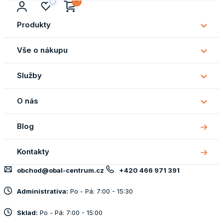
Produkty
Subm
Produ
Vše o nákupu
Subm
Vše
Služby
o
Subm
náku
Služb
O nás
Subm
O
Blog
nás
Kontakty
obchod@obal-centrum.cz
+420 466 971 391
Administrativa:
Po - Pá: 7:00 - 15:30
Sklad:
Po - Pá: 7:00 - 15:00