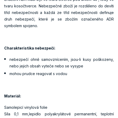
tvaru kosočtverce. Nebezpečné zboží je rozděleno do devíti
tříd nebezpečnosti a každá ze tříd nebezpečnosti definuje
druh nebezpečí, které je se zbožím označeného ADR
symbolem spojeno.
Charakteristika nebezpečí:
nebezpečí ohně samovznícením, jsou-li kusy poškozeny,
nebo jejich obsah vyteče nebo se vysype
mohou prudce reagovat s vodou
Materiál:
Samolepicí vinylová folie
Síla 0,1 mm,lepidlo polyakrylátové permanentní, teplotní