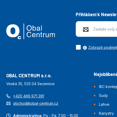
Přihlášení k Newsle
Zobrazit podmín
Nejoblíbeně
OBAL CENTRUM s.r.o.
Veská 35, 533 04 Sezemice
IBC konte
Sudy
+420 466 971 391
obchod@obal-centrum.cz
Lahve
Kanystry
Administrativa:
Po - Pá: 7:00 - 15:30