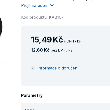
Přejít na popis
Kód produktu: KAB167
15
,
49
Kč
s DPH / ks
12
,
80
Kč
bez DPH / ks
Informace o doručení
Parametry