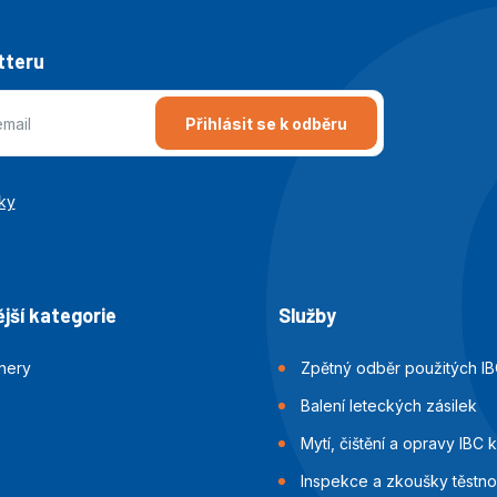
tteru
Přihlásit se k odběru
ky
jší kategorie
Služby
jnery
Zpětný odběr použitých IB
Balení leteckých zásilek
Mytí, čištění a opravy IBC 
Inspekce a zkoušky těstnos