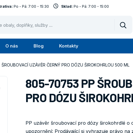
rativa:
Po - Pá: 7:00 - 15:30
Sklad:
Po - Pá: 7:00 - 15:00
Vyhl
O nás
Blog
Kontakty
Submenu
Submenu
lužby
O
P ŠROUBOVACÍ UZÁVĚR ČERNÝ PRO DÓZU ŠIROKOHRLOU 500 ML
nás
805-70753 PP ŠROU
PRO DÓZU ŠIROKOHR
PP uzávěr šroubovací pro dózy širokohrdlé o 
upozornění: Prodávající si vyhrazuje právo na 