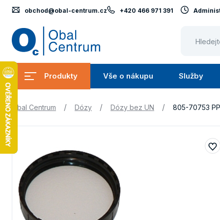
obchod@obal-centrum.cz
+420 466 971 391
Administ
Obal
Centrum
Produkty
Vše o nákupu
Služby
Submenu
Submenu
Produkty
Vše
S
/
/
/
Obal Centrum
Dózy
Dózy bez UN
805-70753 P
o
nákupu