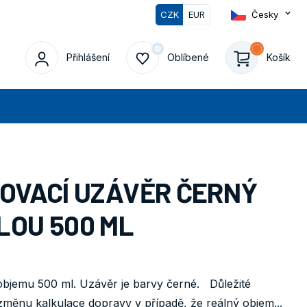
CZK
EUR
Česky
0
Přihlášení
Oblíbené
Košík
edat
BOVACÍ UZÁVĚR ČERNÝ
LOU 500 ML
objemu 500 ml. Uzávěr je barvy černé. Důležité
změnu kalkulace dopravy v případě, že reálný objem...