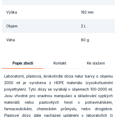
Výška
192 mm
Objem
2 L
Váha
80 g
Popis zboží
Kontakt
Ke stažení
Laboratorní, plastová, širokohrdlá dóza natur barvy o objemu
2000 ml je vyrobena z HDPE materiálu (vysokohustotní
polyethylen). Tyto dózy se vyrábějí v objemech 100-2000 ml.
Jsou vhodné pro snadnou manipulaci a skladování sypkých
materiálů nebo pastovitých hmot v potravinářském,
farmaceutickém, chemickém průmyslu, nebo drogistice.
Plastové dózy dále nacházejí uplatnění v laboratořích či