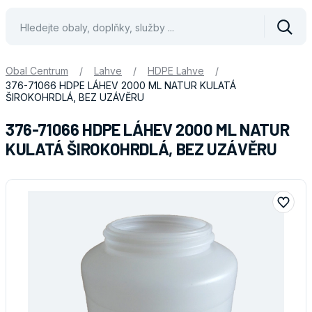
Vyhle
Obal Centrum
/
Lahve
/
HDPE Lahve
/
376-71066 HDPE LÁHEV 2000 ML NATUR KULATÁ
ŠIROKOHRDLÁ, BEZ UZÁVĚRU
376-71066 HDPE LÁHEV 2000 ML NATUR
KULATÁ ŠIROKOHRDLÁ, BEZ UZÁVĚRU