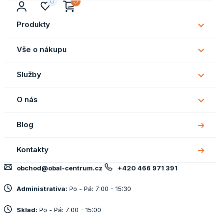
Produkty
Subm
Produ
Vše o nákupu
Subm
Vše
Služby
o
Subm
náku
Služb
O nás
Subm
O
Blog
nás
Kontakty
obchod@obal-centrum.cz
+420 466 971 391
Administrativa:
Po - Pá: 7:00 - 15:30
Sklad:
Po - Pá: 7:00 - 15:00