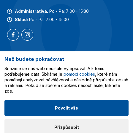
Administrativa:
Po - Pá: 7:00 - 15:30
Sklad:
Po - Pá: 7:00 - 15:00
Než budete pokračovat
Nejoblíbenější kategorie
Snažíme se náš web neustále vylepšovat. A k tomu
Služby
potřebujeme data. Sbíráme je
pomocí cookies
, které nám
pomáhají analyzovat návštěvnost a následně přizpůsobit obsah
a reklamu. Pokud se sběrem cookies nesouhlasíte, klikněte
Vše o nákupu
zde
.
Povolit vše
© 2023-2026 Obalcentrum.cz. Všechna práva vyhrazena.
Přizpůsobit
Vytvořilo