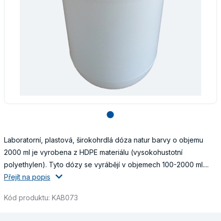
lens
Laboratorní, plastová, širokohrdlá dóza natur barvy o objemu
2000 ml je vyrobena z HDPE materiálu (vysokohustotní
polyethylen). Tyto dózy se vyrábějí v objemech 100-2000 ml....
Přejít na popis
Kód produktu: KAB073