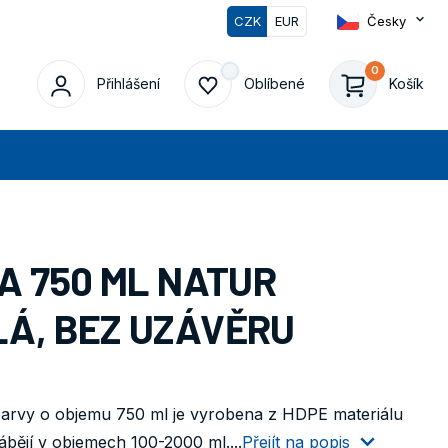
CZK
EUR
Česky
0
Přihlášení
Oblíbené
Košík
edat
A 750 ML NATUR
Á, BEZ UZÁVĚRU
 barvy o objemu 750 ml je vyrobena z HDPE materiálu
ábějí v objemech 100-2000 ml....
Přejít na popis