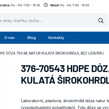
rativa:
Po - Pá: 7:00 - 15:30
Sklad:
Po - Pá: 7:00 - 15:00
Vyhl
O nás
Blog
Kontakty
Submenu
Submenu
lužby
O
DPE DÓZA 750 ML NATUR KULATÁ ŠIROKOHRDLÁ, BEZ UZÁVĚRU
nás
376-70543 HDPE DÓZ
KULATÁ ŠIROKOHRDL
Laboratorní, plastová, širokohrdlá dóza natur
(vysokohustotní polyethylen). Tyto dózy se vyr