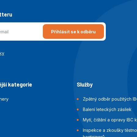
tteru
Přihlásit se k odběru
ky
jší kategorie
Služby
jnery
Zpětný odběr použitých IB
Balení leteckých zásilek
Mytí, čištění a opravy IBC 
Inspekce a zkoušky těstnos
kontejnerů