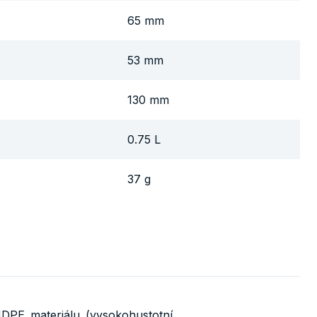
65 mm
53 mm
130 mm
0.75 L
37 g
HDPE materiálu (vysokohustotní