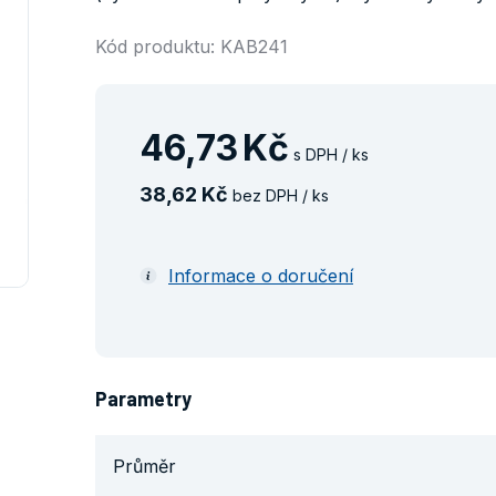
Kód produktu: KAB241
46
,
73
Kč
s DPH / ks
38
,
62
Kč
bez DPH / ks
Informace o doručení
Parametry
Průměr