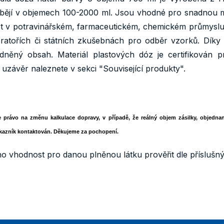
rábějí v objemech 100-2000 ml. Jsou vhodné pro snadnou m
t v potravinářském, farmaceutickém, chemickém průmyslu,
oratořích či státních zkušebnách pro odběr vzorků. Díky
ladněný obsah. Materiál plastových dóz je certifikován p
závěr naleznete v sekci "Související produkty".
e právo na změnu kalkulace dopravy, v případě, že reálný objem zásilky, objedna
kazník kontaktován. Děkujeme za pochopení.
ho vhodnost pro danou plněnou látku prověřit dle příslušný