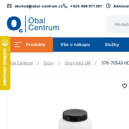
obchod@obal-centrum.cz
+420 466 971 391
Administ
Obal
Centrum
Produkty
Vše o nákupu
Služby
Submenu
Submenu
Produkty
Vše
S
/
/
/
Obal Centrum
Dózy
Dózy bez UN
376-70543 H
o
nákupu