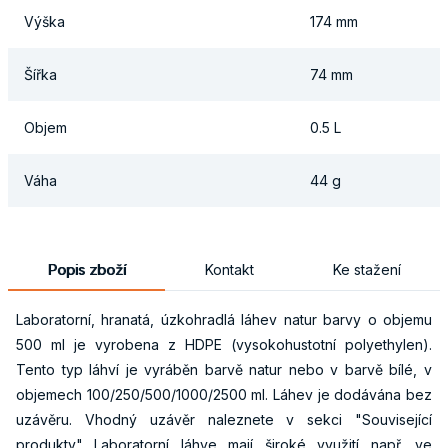
Výška
174 mm
Šířka
74 mm
Objem
0.5 L
Váha
44 g
Popis zboží
Kontakt
Ke stažení
Laboratorní, hranatá, úzkohradlá láhev natur barvy o objemu
500 ml je vyrobena z HDPE (vysokohustotní polyethylen).
Tento typ láhví je vyráběn barvě natur nebo v barvě bílé, v
objemech 100/250/500/1000/2500 ml. Láhev je dodávána bez
uzávěru. Vhodný uzávěr naleznete v sekci "Související
produkty" Laboratorní láhve mají široké využití např. ve