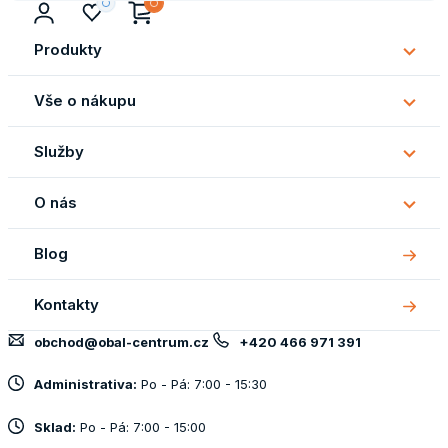
Produkty
Subm
Produ
Vše o nákupu
Subm
Vše
Služby
o
Subm
náku
Služb
O nás
Subm
O
Blog
nás
Kontakty
obchod@obal-centrum.cz
+420 466 971 391
Administrativa:
Po - Pá: 7:00 - 15:30
Sklad:
Po - Pá: 7:00 - 15:00