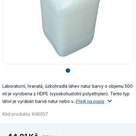
lens
Laboratorní, hranatá, úzkohradlá láhev natur barvy o objemu 500
ml je vyrobena z HDPE (vysokohustotní polyethylen). Tento typ
láhví je vyráběn barvě natur nebo v...
Přejít na popis
Kód produktu: KAB057