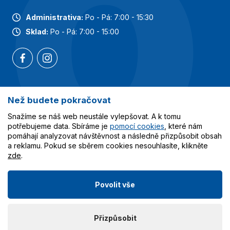
Administrativa:
Po - Pá: 7:00 - 15:30
Sklad:
Po - Pá: 7:00 - 15:00
Než budete pokračovat
Nejoblíbenější kategorie
Snažíme se náš web neustále vylepšovat. A k tomu
Služby
potřebujeme data. Sbíráme je
pomocí cookies
, které nám
pomáhají analyzovat návštěvnost a následně přizpůsobit obsah
a reklamu. Pokud se sběrem cookies nesouhlasíte, klikněte
Vše o nákupu
zde
.
Povolit vše
© 2023-2026 Obalcentrum.cz. Všechna práva vyhrazena.
Přizpůsobit
Vytvořilo