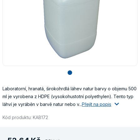
lens
Laboratorní, hranatá, širokohrdlá láhev natur barvy o objemu 500
ml je vyrobena z HDPE (vysokohustotní polyethylen). Tento typ
láhví je vyráběn v barvě natur nebo v...
Přejít na popis
Kód produktu: KAB172