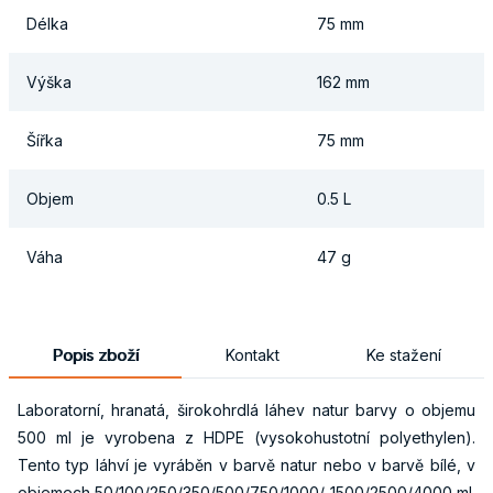
Délka
75 mm
Výška
162 mm
Šířka
75 mm
Objem
0.5 L
Váha
47 g
Popis zboží
Kontakt
Ke stažení
Laboratorní, hranatá, širokohrdlá láhev natur barvy o objemu
500 ml je vyrobena z HDPE (vysokohustotní polyethylen).
Tento typ láhví je vyráběn v barvě natur nebo v barvě bílé, v
objemech 50/100/250/350/500/750/1000/ 1500/2500/4000 ml.