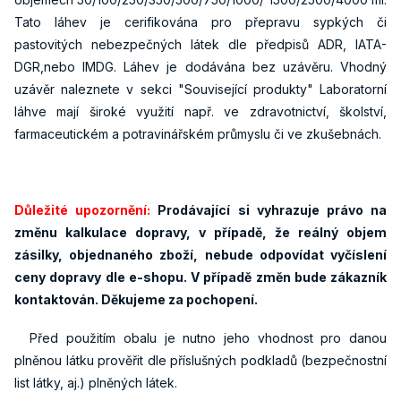
Tato láhev je cerifikována pro přepravu sypkých či
pastovitých nebezpečných látek dle předpisů ADR, IATA-
DGR,nebo IMDG. Láhev je dodávána bez uzávěru. Vhodný
uzávěr naleznete v sekci "Související produkty" Laboratorní
láhve mají široké využití např. ve zdravotnictví, školství,
farmaceutickém a potravinářském průmyslu či ve zkušebnách.
Důležité upozornění:
Prodávající si vyhrazuje právo na
změnu kalkulace dopravy, v případě, že reálný objem
zásilky, objednaného zboží, nebude odpovídat vyčíslení
ceny dopravy dle e-shopu. V případě změn bude zákazník
kontaktován. Děkujeme za pochopení.
Před použitím obalu je nutno jeho vhodnost pro danou
plněnou látku prověřit dle příslušných podkladů (bezpečnostní
list látky, aj.) plněných látek.