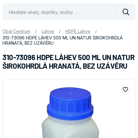
Vyhle
Obal Centrum
/
Lahve
/
HDPE Lahve
/
310-73096 HDPE LÁHEV 500 ML UN NATUR ŠIROKOHRDLÁ
HRANATÁ, BEZ UZÁVĚRU
310-73096 HDPE LÁHEV 500 ML UN NATUR
ŠIROKOHRDLÁ HRANATÁ, BEZ UZÁVĚRU