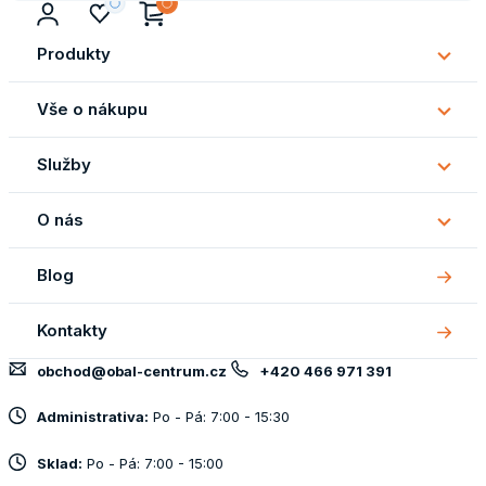
Produkty
Subm
Produ
Vše o nákupu
Subm
Vše
Služby
o
Subm
náku
Služb
O nás
Subm
O
Blog
nás
Kontakty
obchod@obal-centrum.cz
+420 466 971 391
Administrativa:
Po - Pá: 7:00 - 15:30
Sklad:
Po - Pá: 7:00 - 15:00