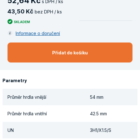
52
,
64
Kč
s DPH / ks
43
,
50
Kč
bez DPH / ks
SKLADEM
Informace o doručení
Přidat do košíku
Parametry
Průměr hrdla vnější
54 mm
Průměr hrdla vnitřní
42.5 mm
UN
3H1/X1.5/S