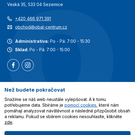
Veská 35, 533 04 Sezemice
+420 466 971 391
obchod@obal-centrum.cz
Administrativa:
Po - Pá: 7:00 - 15:30
Sklad:
Po - Pá: 7:00 - 15:00
Než budete pokračovat
Nejoblíbenější kategorie
Snažíme se náš web neustále vylepšovat. A k tomu
Služby
potřebujeme data. Sbíráme je
pomocí cookies
, které nám
pomáhají analyzovat návštěvnost a následně přizpůsobit obsah
a reklamu. Pokud se sběrem cookies nesouhlasíte, klikněte
Vše o nákupu
zde
.