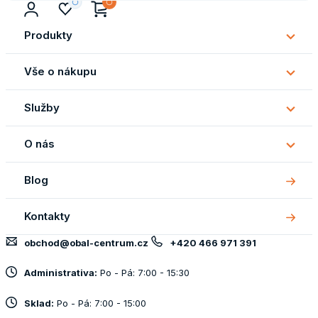
Produkty
Subm
Produ
Vše o nákupu
Subm
Vše
Služby
o
Subm
náku
Služb
O nás
Subm
O
Blog
nás
Kontakty
obchod@obal-centrum.cz
+420 466 971 391
Administrativa:
Po - Pá: 7:00 - 15:30
Sklad:
Po - Pá: 7:00 - 15:00