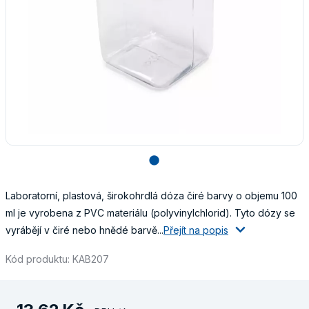
lens
Laboratorní, plastová, širokohrdlá dóza čiré barvy o objemu 100
ml je vyrobena z PVC materiálu (polyvinylchlorid). Tyto dózy se
vyrábějí v čiré nebo hnědé barvě...
Přejít na popis
Kód produktu: KAB207