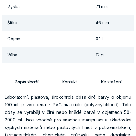
Výška
71 mm
Šířka
46 mm
Objem
0.1 L
Váha
12 g
Popis zboží
Kontakt
Ke stažení
Laboratorní, plastová, širokohrdlá dóza čiré barvy o objemu
100 ml je vyrobena z PVC materiálu (polyvinylchlorid). Tyto
dózy se vyrábějí v čiré nebo hnědé barvě v objemech 50-
2000 ml. Jsou vhodné pro snadnou manipulaci a skladování
sypkých materiálů nebo pastovitých hmot v potravinářském,
farmaceutickém, chemickém průmyslu, nebo drogistice.