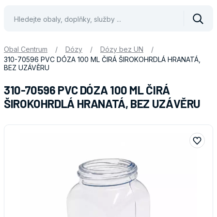
Vyhle
Obal Centrum
/
Dózy
/
Dózy bez UN
/
310-70596 PVC DÓZA 100 ML ČIRÁ ŠIROKOHRDLÁ HRANATÁ,
BEZ UZÁVĚRU
310-70596 PVC DÓZA 100 ML ČIRÁ
ŠIROKOHRDLÁ HRANATÁ, BEZ UZÁVĚRU