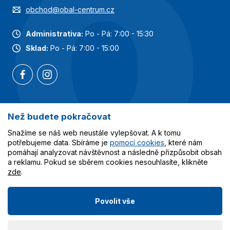
obchod@obal-centrum.cz
Administrativa:
Po - Pá: 7:00 - 15:30
Sklad:
Po - Pá: 7:00 - 15:00
Než budete pokračovat
Nejoblíbenější kategorie
Snažíme se náš web neustále vylepšovat. A k tomu
Služby
potřebujeme data. Sbíráme je
pomocí cookies
, které nám
pomáhají analyzovat návštěvnost a následně přizpůsobit obsah
a reklamu. Pokud se sběrem cookies nesouhlasíte, klikněte
Vše o nákupu
zde
.
Povolit vše
© 2023-2026 Obalcentrum.cz. Všechna práva vyhrazena.